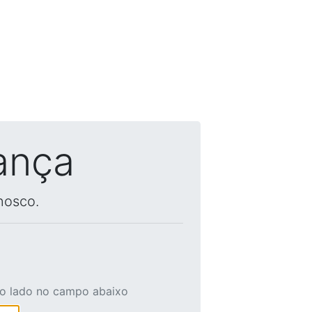
ança
nosco.
ao lado no campo abaixo