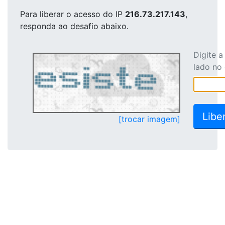
Para liberar o acesso
do IP
216.73.217.143
,
responda ao desafio abaixo.
Digite 
lado no
[trocar imagem]