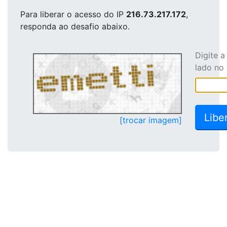
Para liberar o acesso
do IP
216.73.217.172
,
responda ao desafio abaixo.
Digite 
lado no
[trocar imagem]