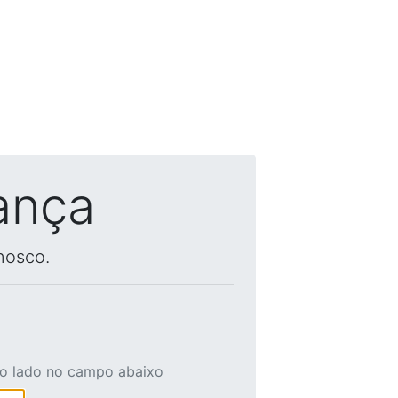
ança
nosco.
ao lado no campo abaixo