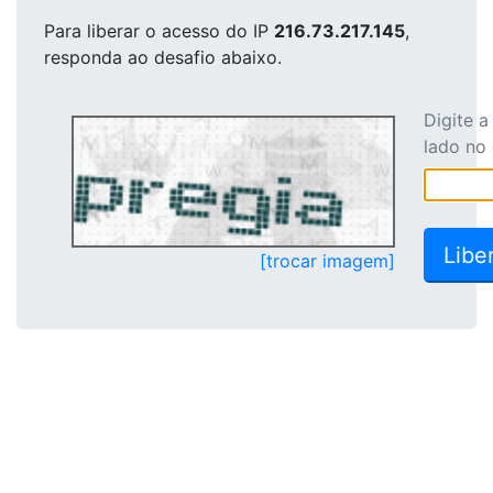
Para liberar o acesso
do IP
216.73.217.145
,
responda ao desafio abaixo.
Digite 
lado no
[trocar imagem]