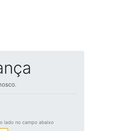
ança
nosco.
ao lado no campo abaixo