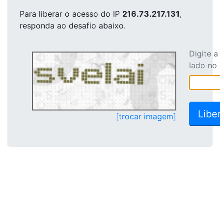
Para liberar o acesso
do IP
216.73.217.131
,
responda ao desafio abaixo.
Digite 
lado no
[trocar imagem]