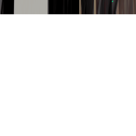
Aqui, trabalhamos com marketing
balizado em dados!
QUERO UM ORÇAMENTO
O que é
a
Wibix? :)