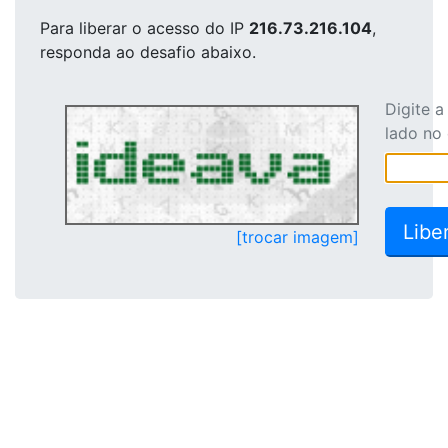
Para liberar o acesso
do IP
216.73.216.104
,
responda ao desafio abaixo.
Digite 
lado no
[trocar imagem]