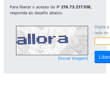
Para liberar o acesso
do IP
216.73.217.108
,
responda ao desafio abaixo.
Digite 
lado no
[trocar imagem]