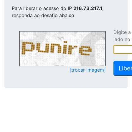
Para liberar o acesso
do IP
216.73.217.1
,
responda ao desafio abaixo.
Digite 
lado no
[trocar imagem]