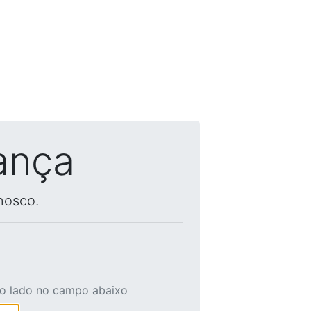
ança
nosco.
ao lado no campo abaixo