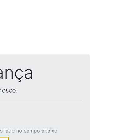
ança
nosco.
ao lado no campo abaixo