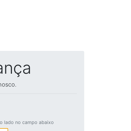
ança
nosco.
ao lado no campo abaixo